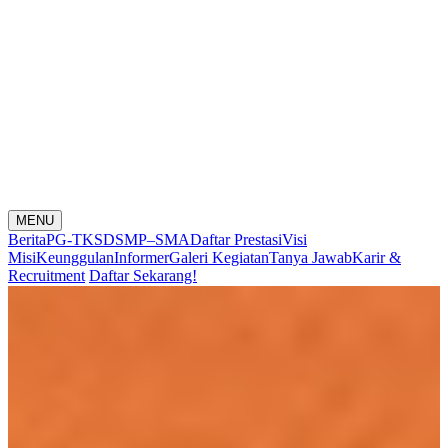
MENU
Berita
PG-TK
SD
SMP–SMA
Daftar Prestasi
Visi
Misi
Keunggulan
Informer
Galeri Kegiatan
Tanya Jawab
Karir &
Recruitment
Daftar Sekarang!